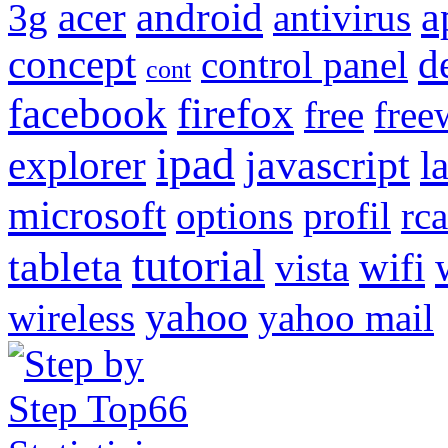
a
acer
android
3g
antivirus
concept
d
control panel
cont
facebook
firefox
free
free
ipad
javascript
explorer
l
microsoft
options
profil
rca
tutorial
tableta
wifi
vista
yahoo
wireless
yahoo mail