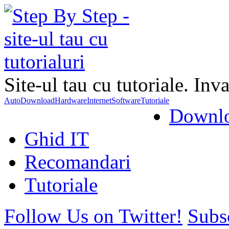
Site-ul tau cu tutoriale. Inva
Auto
Download
Hardware
Internet
Software
Tutoriale
Downl
Ghid IT
Recomandari
Tutoriale
Follow Us on Twitter!
Subs