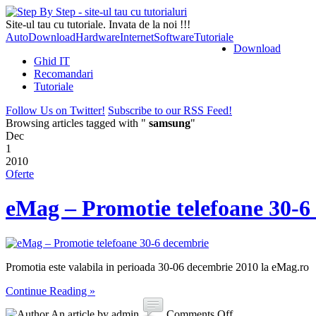
Site-ul tau cu tutoriale. Invata de la noi !!!
Auto
Download
Hardware
Internet
Software
Tutoriale
Download
Ghid IT
Recomandari
Tutoriale
Follow Us on Twitter!
Subscribe to our RSS Feed!
Browsing articles tagged with "
samsung
"
Dec
1
2010
Oferte
eMag – Promotie telefoane 30-6
Promotia este valabila in perioada 30-06 decembrie 2010 la eMag.ro
Continue Reading »
An article by admin
Comments Off