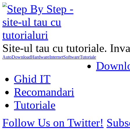
Site-ul tau cu tutoriale. Inva
Auto
Download
Hardware
Internet
Software
Tutoriale
Downl
Ghid IT
Recomandari
Tutoriale
Follow Us on Twitter!
Subs