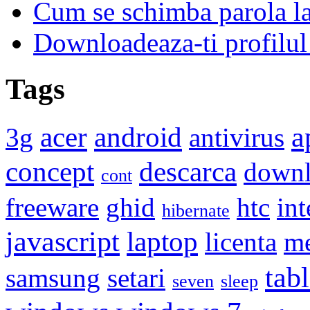
Cum se schimba parola l
Downloadeaza-ti profilul
Tags
a
acer
android
3g
antivirus
concept
descarca
down
cont
freeware
ghid
htc
int
hibernate
javascript
laptop
licenta
me
tabl
samsung
setari
seven
sleep