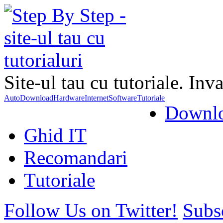
Site-ul tau cu tutoriale. Inva
Auto
Download
Hardware
Internet
Software
Tutoriale
Downl
Ghid IT
Recomandari
Tutoriale
Follow Us on Twitter!
Subs