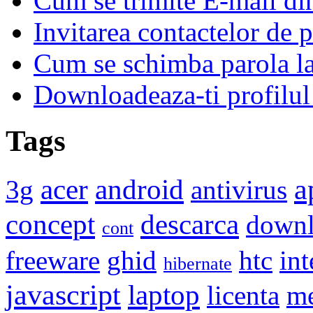
Cum se trimite E-mail d
Invitarea contactelor de 
Cum se schimba parola l
Downloadeaza-ti profilul
Tags
a
acer
android
3g
antivirus
concept
descarca
down
cont
freeware
ghid
htc
int
hibernate
javascript
laptop
licenta
me