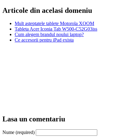
Articole din acelasi domeniu
Mult asteptatele tablete Motorola XOOM
Tableta Acer Iconia Tab W500-C52G03iss
Cum alegem brandul noului laptop?
Ce accesorii pentru iPad exista
Lasa un comentariu
Nume (required)