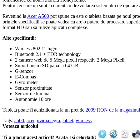
Pentru cei care nu sunt la curent cu dezvoltarea sistemului de operar
Revenind la
Acer A500
pot spune ca este o tableta bazata pe noul p
primele specificatii se poate vedea ca are o putere de procesare superio
format HD sau sa ruleze aplicatii complexe.
Alte specificatii:
Wireless 802.11 b/g/n
Bluetooth 2.1 + EDR technology
2 camere web de 5 Mega pixeli respectiv 2 Mega Pixeli
Suport micro SD pana la 64 GB
G-senzor
E-Compas
Gyro-meter
Senzor proximitate
Senzor de lumina
Autonomie 10 ore
Tableta poate fi achizitionata la un pret de
2099 RON de la magazinul
Tags:
a500
,
acer
,
nvidia tegra
,
tablet
,
wireless
Voteaza articolul
Ti-a placut acest articol? Arata-l si celorlalti!