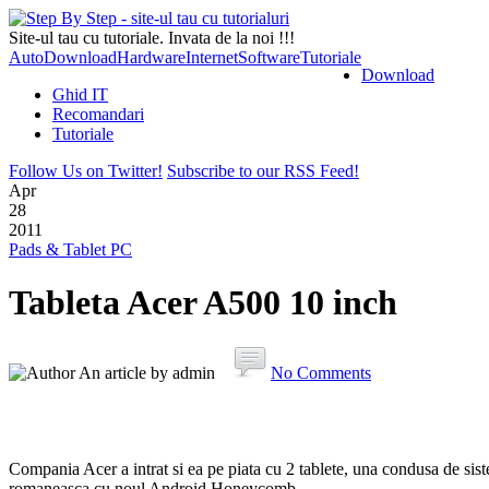
Site-ul tau cu tutoriale. Invata de la noi !!!
Auto
Download
Hardware
Internet
Software
Tutoriale
Download
Ghid IT
Recomandari
Tutoriale
Follow Us on Twitter!
Subscribe to our RSS Feed!
Apr
28
2011
Pads & Tablet PC
Tableta Acer A500 10 inch
An article by admin
No Comments
Compania Acer a intrat si ea pe piata cu 2 tablete, una condusa de s
romaneasca cu noul Android Honeycomb.