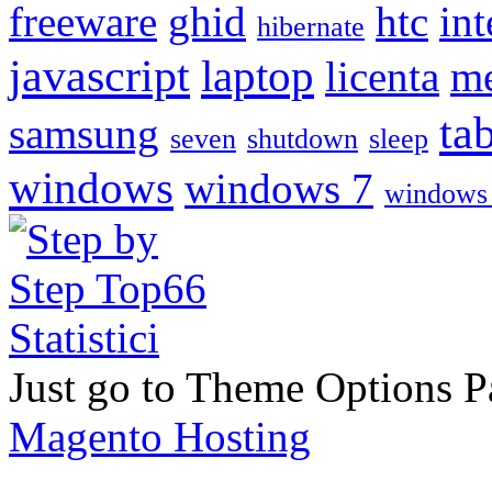
freeware
ghid
htc
int
hibernate
javascript
laptop
licenta
me
tab
samsung
seven
shutdown
sleep
windows
windows 7
windows
Just go to Theme Options Pa
Magento Hosting