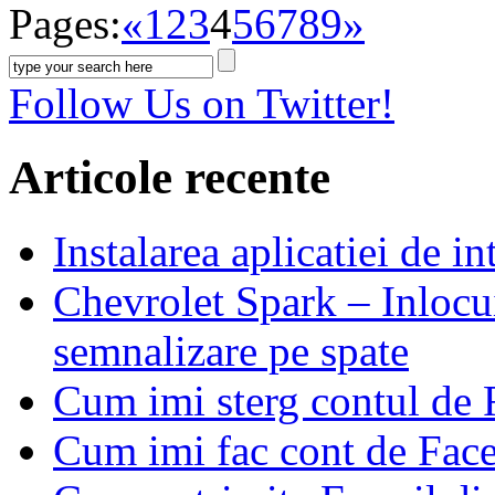
Pages:
«
1
2
3
4
5
6
7
8
9
»
Follow Us on Twitter!
Articole recente
Instalarea aplicatiei de i
Chevrolet Spark – Inlocui
semnalizare pe spate
Cum imi sterg contul de
Cum imi fac cont de Fac