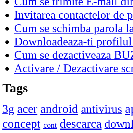
Cum se trimite E-mail d
Invitarea contactelor de 
Cum se schimba parola l
Downloadeaza-ti profilul
Cum se dezactiveaza BUZ
Activare / Dezactivare scr
Tags
a
acer
android
3g
antivirus
concept
descarca
down
cont